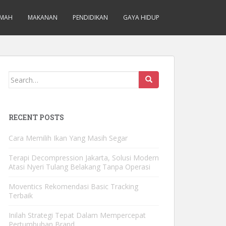
MAH
MAKANAN
PENDIDIKAN
GAYA HIDUP
Search for:
RECENT POSTS
Cara Memilih Ikan Yang Masih Segar
Terapi Decompression Jakarta, Solusi Modern
Atasi Nyeri Tulang Belakang Tanpa Operasi
Moventics Rekomendasi Basic Tracking
Terbaik
Inilah Strategi Tepat Dalam Mempercepat
Pertumbuhan Brand