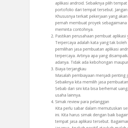
aplikasi android. Sebaiknya pilih tempa
portofolio dari tempat tersebut. Janga
Khususnya terkait pekerjaan yang akan
pernah membuat proyek sebagaimana yan
meminta contohnya.
Pastikan perusahaan pembuat aplikasi 
Terpercaya adalah kata yang tak boleh 
pemilihan jasa pembuatan aplikasi and
terpercaya. Artinya apa yang disampaik
adanya. Tidak ada kebohongan maupun
Biaya terjangkau
Masalah pembiayaan menjadi penting ju
Sebaiknya kita memilih jasa pembuatan
Sebab dari sini kita bisa berhemat uan
usaha lainnya.
Simak review para pelanggan
Kita perlu sabar dalam memutuskan ses
ini. Kita harus simak dengan baik baga
tempat jasa aplikasi tersebut. Bagaim
jasanya. Apakah positif ataukah malah s