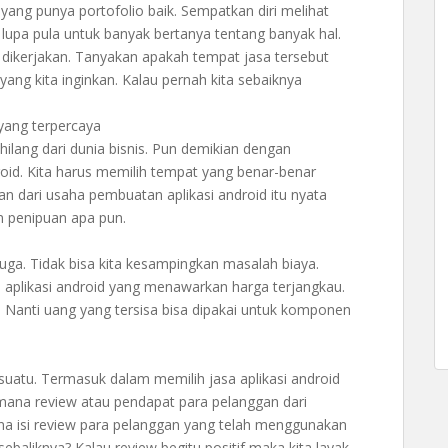
t yang punya portofolio baik. Sempatkan diri melihat
n lupa pula untuk banyak bertanya tentang banyak hal.
 dikerjakan. Tanyakan apakah tempat jasa tersebut
g kita inginkan. Kalau pernah kita sebaiknya
yang terpercaya
hilang dari dunia bisnis. Pun demikian dengan
roid. Kita harus memilih tempat yang benar-benar
an dari usaha pembuatan aplikasi android itu nyata
 penipuan apa pun.
ga. Tidak bisa kita kesampingkan masalah biaya.
 aplikasi android yang menawarkan harga terjangkau.
g. Nanti uang yang tersisa bisa dipakai untuk komponen
uatu. Termasuk dalam memilih jasa aplikasi android
imana review atau pendapat para pelanggan dari
ana isi review para pelanggan yang telah menggunakan
ebaliknya? Kalau review begitu positif maka kita layak