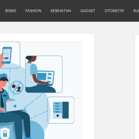
BISNIS
FASHION
KESEHATAN
GADGET
OTOMOTIF
RU