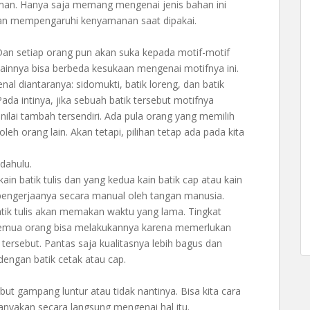
eman. Hanya saja memang mengenai jenis bahan ini
akan mempengaruhi kenyamanan saat dipakai.
. Dan setiap orang pun akan suka kepada motif-motif
lainnya bisa berbeda kesukaan mengenai motifnya ini.
al diantaranya: sidomukti, batik loreng, dan batik
ada intinya, jika sebuah batik tersebut motifnya
lai tambah tersendiri. Ada pula orang yang memilih
oleh orang lain. Akan tetapi, pilihan tetap ada pada kita
 dahulu.
ain batik tulis dan yang kedua kain batik cap atau kain
a pengerjaanya secara manual oleh tangan manusia.
tik tulis akan memakan waktu yang lama. Tingkat
 semua orang bisa melakukannya karena memerlukan
 tersebut. Pantas saja kualitasnya lebih bagus dan
 dengan batik cetak atau cap.
but gampang luntur atau tidak nantinya. Bisa kita cara
tanyakan secara langsung mengenai hal itu.