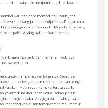
gin memilih pakaian lalu menjatuhkan pilihan kepada
membeli kain dari pada membeli baju batik yang
ya dibawa ke tukang jahit untuk dijahitkan. Dengan cara
lebih pas dengan postur tubuh kita. Memakai baju yang
aman dipakai. Apalagi kalau pakaian tersebut
k
n batik maka kita perlu dan memahami dulu tips
tipsnya berikut ini.
t.
perlu untuk memperhatikan bahannya. Sebab dari
itas dan juga kenyamanan terutama. Apalah artinya
n dikenakan. Malah saat memakai terasa susah.
akni terbuat dari bahan katun. Bahan jenis ini
in dan sejuk dipakai. Ada juga bahan lainnya yakni
 Tetapi mengenai keputusan teman-teman mau memilih