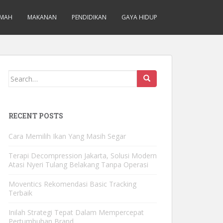
MAH
MAKANAN
PENDIDIKAN
GAYA HIDUP
Search for:
RECENT POSTS
Cara Memilih Ikan Yang Masih Segar
Terapi Decompression Jakarta, Solusi Modern
Atasi Nyeri Tulang Belakang Tanpa Operasi
Moventics Rekomendasi Basic Tracking
Terbaik
Inilah Strategi Tepat Dalam Mempercepat
Pertumbuhan Brand