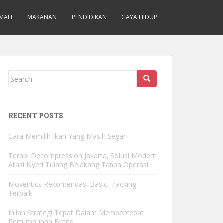
MAH
MAKANAN
PENDIDIKAN
GAYA HIDUP
Search for:
RECENT POSTS
Cara Memilih Ikan Yang Masih Segar
Terapi Decompression Jakarta, Solusi Modern
Atasi Nyeri Tulang Belakang Tanpa Operasi
Moventics Rekomendasi Basic Tracking
Terbaik
Inilah Strategi Tepat Dalam Mempercepat
Pertumbuhan Brand