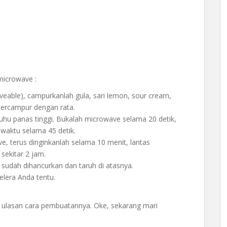
microwave :
able), campurkanlah gula, sari lemon, sour cream,
 tercampur dengan rata.
hu panas tinggi. Bukalah microwave selama 20 detik,
 waktu selama 45 detik.
ve, terus dinginkanlah selama 10 menit, lantas
sekitar 2 jam.
sudah dihancurkan dan taruh di atasnya.
selera Anda tentu.
ga ulasan cara pembuatannya. Oke, sekarang mari