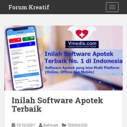
S
Forum Kreatif
TOGGLE
k
i
p
t
o
m
a
i
n
c
o
n
t
e
Inilah Software Apotek
n
Terbaik
t
13/12/2021
Rahmad
TEKNOLOGI